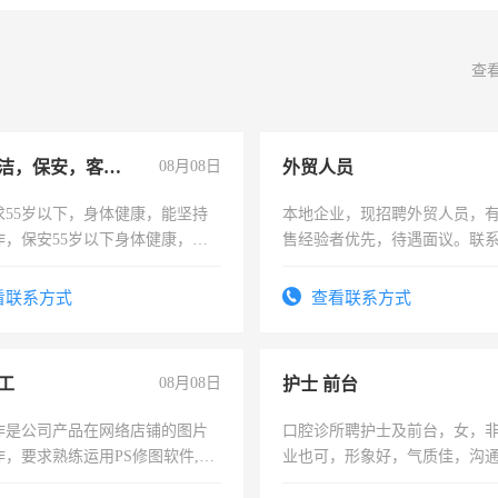
查
急招保洁，保安，客服，工程
08月08日
外贸人员
求55岁以下，身体健康，能坚持
本地企业，现招聘外贸人员，
作，保安55岁以下身体健康，有
售经验者优先，待遇面议。联
形象端庄，遵纪守法，无犯罪记
服要求45岁以下高中以上文化，
看联系方式
查看联系方式
工作认真，性格开朗有良好沟通
工程，懂水电维修。
工
08月08日
护士 前台
作是公司产品在网络店铺的图片
口腔诊所聘护士及前台，女，
作，要求熟练运用PS修图软件,工
业也可，形象好，气质佳，沟
每天8小时，待遇优厚。
强。面试，周日休息。