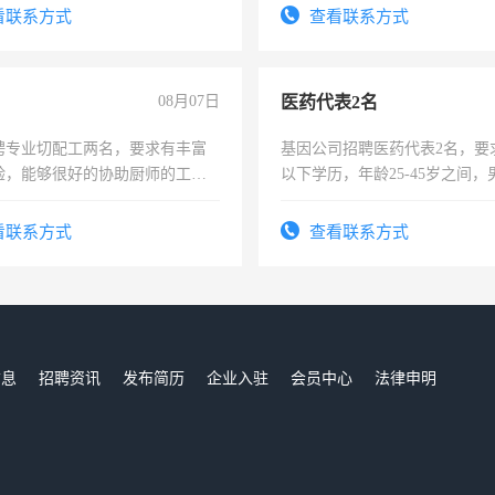
看联系方式
查看联系方式
08月07日
医药代表2名
聘专业切配工两名，要求有丰富
基因公司招聘医药代表2名，要
验，能够很好的协助厨师的工
以下学历，年龄25-45岁之间，
住，每月有公休，工资3500-
可，需要具有营销经验，从事
表或者有医学资质的优先，底薪
看联系方式
查看联系方式
交五险。
信息
招聘资讯
发布简历
企业入驻
会员中心
法律申明
们