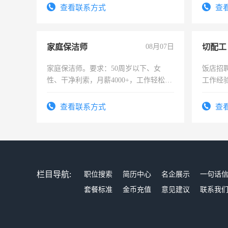
查看联系方式
查
家庭保洁师
08月07日
切配工
家庭保洁师。要求：50周岁以下、女
饭店招
性、干净利索，月薪4000+，工作轻松，
工作经
时间灵活，不需坐班，适合宝妈、全职
作。包吃
太太等。
4500。
查看联系方式
查
栏目导航:
职位搜索
简历中心
名企展示
一句话
套餐标准
金币充值
意见建议
联系我