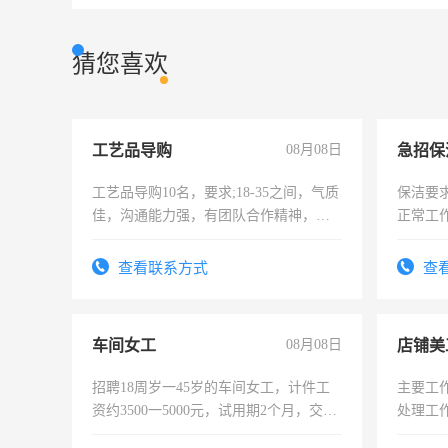
猜您喜欢
工艺品导购
08月08日
工艺品导购10名，要求;18-35之间，气质
保洁要
佳，沟通能力强，有团队合作精神，有
正常工
上进心，有工作经验者优先！
责任心
录，客
查看联系方式
查
懂电脑
能力，
车间女工
08月08日
店铺美
招聘18周岁一45岁的车间女工，计件工
主要工
资约3500一5000元，试用期2个月，交五
处理工
险，有年薪假，年底福利
作时间