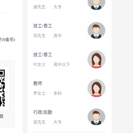
谢先生
·
大专
技工/普工
邓先生
·
高中
10金币)
技工/普工
叶女士
·
高中以下
教师
罗女士
·
本科
行政/后勤
息
吴先生
·
大专