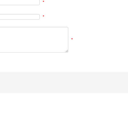
*
*
*