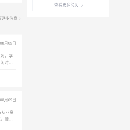
查看更多简历
看更多信息
08月09日
宝妈，学
空闲时
成问题，
没问题！
08月09日
有从业资
脏，踏
不干