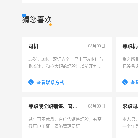
猜您喜欢
司机
08月09日
35岁，B本。双证齐全，马上下A本！有
急之所
跑长途，和拉大超的经验！以前开九米
标设备
六，渣土车
作和分
结识有
查看联系方式
查
兼职或全职销售、普工、维修
08月09日
求职司
过年可不休息，有广告销售经验，有高
本人男，
低压电工证，网络管理员证
一个年
加班。