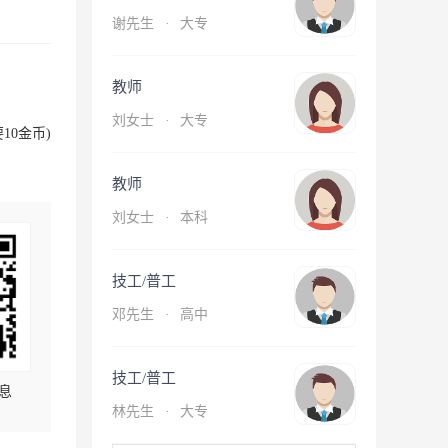
谢先生
·
大专
教师
刘女士
·
大专
10金币)
教师
刘女士
·
本科
技工/普工
邓先生
·
高中
技工/普工
息
林先生
·
大专