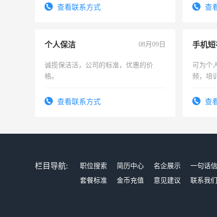
查看联系方式
查
个人保洁
08月09日
诚揽保洁活，公司的标准，优惠的价
可为个
格。
频，培
可为个
频，培
查看联系方式
查
音！你
成为拍
栏目导航:
职位搜索
简历中心
名企展示
一句话
套餐标准
金币充值
意见建议
联系我