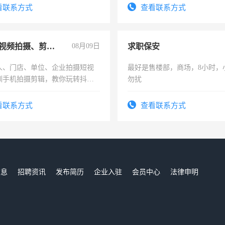
看联系方式
查看联系方式
手机短视频拍摄、剪辑、抖音快手
08月09日
求职保安
人、门店、单位、企业拍摄短视
最好是售楼部，商场，8小时，
训手机拍摄剪辑，教你玩转抖音
勿扰
人、门店、单位、企业拍摄短视
训手机拍摄剪辑，教你玩转抖
看联系方式
查看联系方式
也可以成为拍摄达人！你也可以
摄达人！
信息
招聘资讯
发布简历
企业入驻
会员中心
法律申明
们