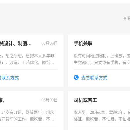
查
兼职机械设计、制图、设备改造
08月09日
手机兼职
急，想之所想。愿把本人多年非
没有时间地点限制，上班族，
设计、改造、工艺优化、图纸制
生党都可，只要你有手机，有
解的经验与您分享。 真诚合作，
间，一单一结，一天二三十不
识之士，共享未来。
勤快的四五十，每天挣零花钱
看联系方式
查看联系方式
机
08月09日
司机或普工
24岁有c1证，驾龄两年。想求
本人男，28.有c本，驾龄5年，
后开货车的工作，能吃苦，不怕
格证，能吃苦，不怕累，不怕
实，需求稳定工作一份，保险